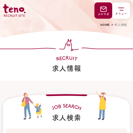
メニュー
メルマガ
HOME
>
求人情報
C
U
R
E
I
R
T
求人情報
S
E
A
R
B
O
C
H
J
求人検索