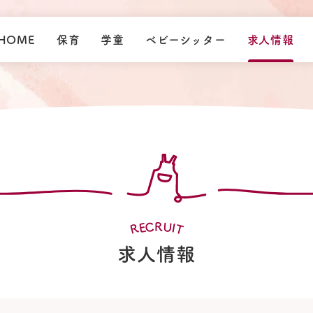
HOME
保育
学童
ベビーシッター
求人情報
C
U
R
E
I
R
T
求人情報