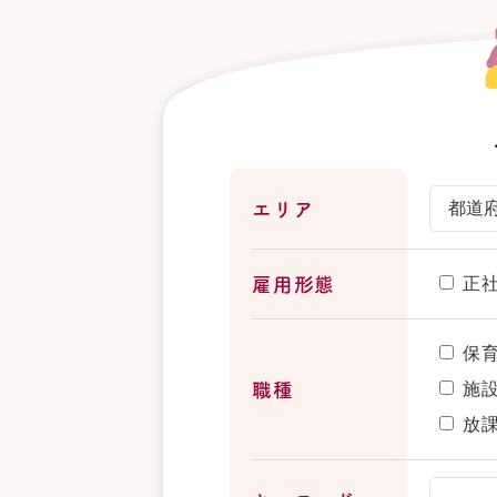
エリア
正
雇用形態
保
施
職種
放