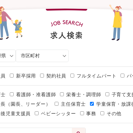
S
E
A
R
B
O
C
H
J
求人検索
社員
新卒採用
契約社員
フルタイムパート
パ
育士
看護師・准看護師
栄養士・調理師
子育て支
設長（園長、リーダー）
主任保育士
学童保育・放課
課後児童支援員
ベビーシッター
事務
その他