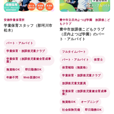
安徳学童保育所
豊中市立庄内よつば学園 放課後こど
もクラブ
学童保育スタッフ（那珂川市
豊中市放課後こどもクラブ
松木）
（庄内よつば学園）のパー
ト・アルバイト
パート・アルバイト
学童保育・放課後児童クラブ
フルタイムパート
学童保育（放課後児童健全育成事
パート・アルバイト
保育士
業）
保育補助（無資格）
無資格OK
即日勤務OK
学童保育・放課後児童クラブ
年齢不問
Web面接OK
放課後児童支援員
学童保育（放課後児童健全育成事
業）
無資格OK
オープニング
社会保険完備
即日勤務OK