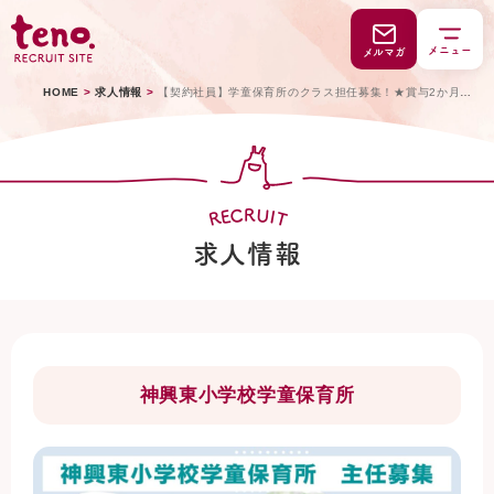
メニュー
メルマガ
HOME
>
求人情報
>
【契約社員】学童保育所のクラス担任募集！★賞与2か月分
★（福津市津丸）
C
U
R
E
I
R
T
求人情報
神興東小学校学童保育所