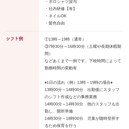
・ポロシャツ貸与
・社内研修【有】
・ネイルOK
・髪色自由
シフト例
①13時～19時（通常）
③7時30分～16時30分（土曜や長期休暇期
間）
などあくまで一例です。下校時間によって
勤務時間の変動有
♦1日の流れ（例）13時～19時の場合♦
13時00分～14時00分 出勤後にスタッフ
のシフト作成などの事務業務
14時00分～14時30分 他のスタッフも出
勤し、開所準備
14時30分～18時00分 児童が随時登所す
るため保育を行う