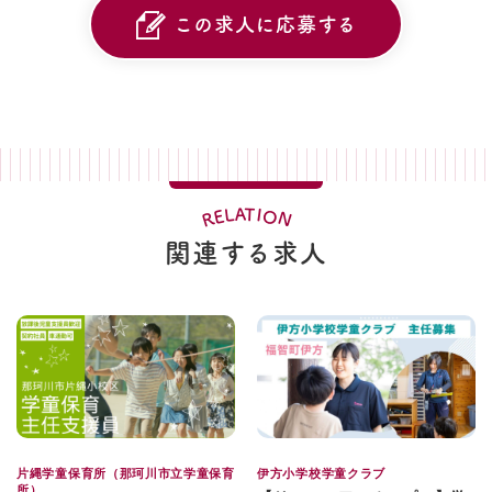
この求人に応募する
A
T
L
I
O
E
N
R
関連する求人
片縄学童保育所（那珂川市立学童保育
伊方小学校学童クラブ
所）