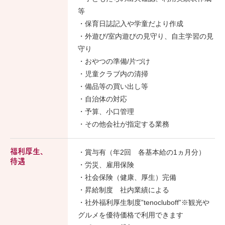
等
・保育日誌記入や学童だより作成
・外遊び/室内遊びの見守り、自主学習の見
守り
・おやつの準備/片づけ
・児童クラブ内の清掃
・備品等の買い出し等
・自治体の対応
・予算、小口管理
・その他会社が指定する業務
福利厚生、
・賞与有（年2回 各基本給の1ヵ月分）
待遇
・労災、雇用保険
・社会保険（健康、厚生）完備
・昇給制度 社内業績による
・社外福利厚生制度”tenocluboff”※観光や
グルメを優待価格で利用できます