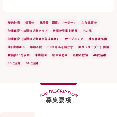
契約社員
保育士
施設長（園長、リーダー）
主任保育士
学童保育・放課後児童クラブ
放課後児童支援員
その他
学童保育（放課後児童健全育成事業）
オープニング
社会保険完備
即日勤務OK
年齢不問
PCスキルを活かす
園長（リーダー）候補
駅徒歩10分以内
車通勤可
駐車場あり
経験者歓迎
40代活躍
50代活躍
60代活躍
R
C
S
E
I
D
P
T
B
I
O
O
N
J
募集要項