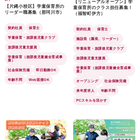
【リニューアルオープン】学
【片縄小校区】学童保育所の
童保育所のクラス担任募集！
リーダー職募集（那珂川市）
（福智町伊方）
契約社員
保育士
契約社員
保育士
学童保育・放課後児童クラブ
施設長（園長、リーダー）
放課後児童支援員
学童保育・放課後児童クラブ
学童保育（放課後児童健全育成事
放課後児童支援員
業）
学童保育（放課後児童健全育成事
社会保険完備
即日勤務OK
業）
年齢不問
Web面接OK
オープニング
社会保険完備
来年度求人
年齢不問
PCスキルを活かす