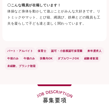
〇こんな職員が在籍しています！
体操など身体を動かして遊ぶことがみんな大好きです。リ
トミックやマット、とび箱、縄跳び、鉄棒とどの職員も工
夫を凝らして子ども達と楽しく関わっています。
パート・アルバイト
保育士
認可・小規模認可保育園
来年度求人
午前のみ
午後のみ
扶養内OK
ダブルワークOK
経験者歓迎
未経験、ブランク歓迎
R
C
S
E
I
D
P
T
B
I
O
O
N
J
募集要項