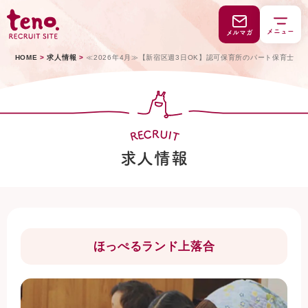
メニュー
メルマガ
HOME
>
求人情報
>
≪2026年4月≫【新宿区週3日OK】認可保育所のパート保育士
C
U
R
E
I
R
T
求人情報
ほっぺるランド上落合