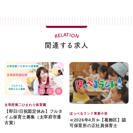
A
T
L
I
O
E
N
R
関連する求人
太宰府第二ひまわり保育園
【即日/日祝固定休み】フルタ
ほっぺるランド東新小岩
イム保育士募集（太宰府市通
≪2026年4月≫【葛飾区】認
古賀）
可保育所の正社員保育士