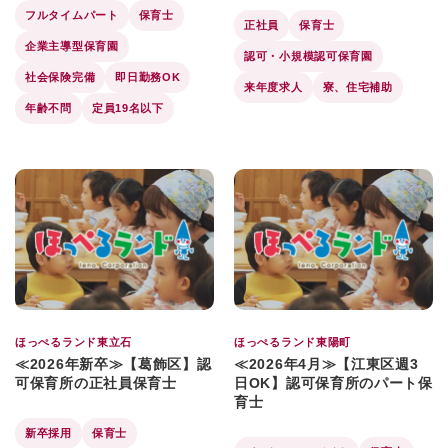
フルタイムパート
保育士
正社員
保育士
企業主導型保育園
認可・小規模認可保育園
社会保険完備
即日勤務OK
来年度求人
寮、住宅補助
年齢不問
定員19名以下
ほっぺるランド東立石
ほっぺるランド東陽町
≪2026年新卒≫【葛飾区】認
≪2026年4月≫【江東区週3
可保育所の正社員保育士
日OK】認可保育所のパート保
育士
新卒採用
保育士