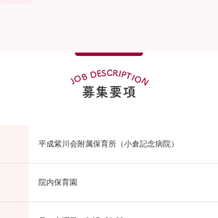
R
C
S
E
I
D
P
T
B
I
O
O
N
J
募集要項
平成紫川会附属保育所（小倉記念病院）
院内保育園