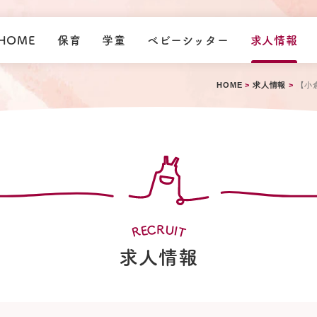
HOME
保育
学童
ベビーシッター
求人情報
HOME
>
求人情報
>
【小
C
U
R
E
I
R
T
求人情報