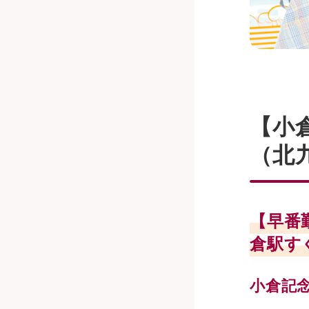
【小
（北
【早番
倉駅す
小倉記