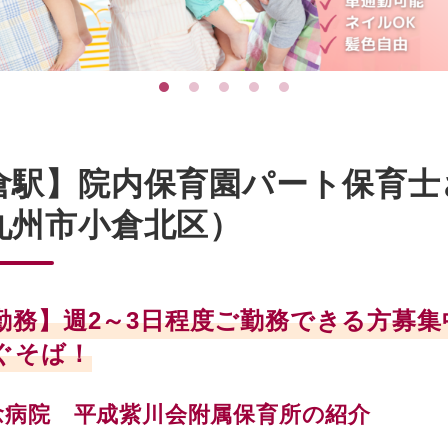
倉駅】院内保育園パート保育士
九州市小倉北区）
勤務】週2～3日程度ご勤務できる方募集
ぐそば！
念病院 平成紫川会附属保育所の紹介