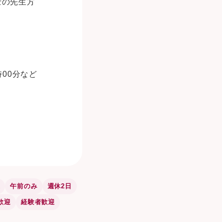
士の先生方
時00分など
K
午前のみ
週休2日
歓迎
経験者歓迎