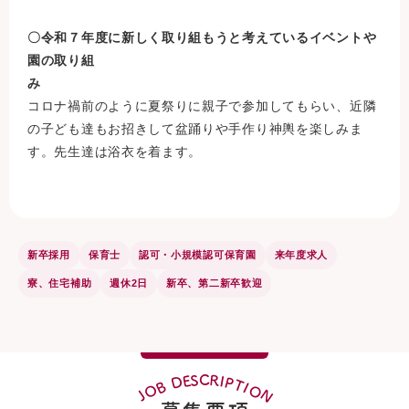
〇令和７年度に新しく取り組もうと考えているイベントや
園の取り組
コロナ禍前のように夏祭りに親子で参加してもらい、近隣
の子ども達もお招きして盆踊りや手作り神輿を楽しみま
す。先生達は浴衣を着ます。
新卒採用
保育士
認可・小規模認可保育園
来年度求人
寮、住宅補助
週休2日
新卒、第二新卒歓迎
R
C
S
E
I
D
P
T
B
I
O
O
N
J