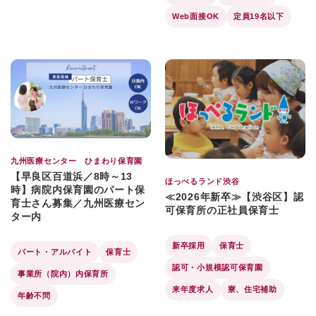
Web面接OK
定員19名以下
九州医療センター ひまわり保育園
【早良区百道浜／8時～13
ほっぺるランド渋谷
時】病院内保育園のパート保
≪2026年新卒≫【渋谷区】認
育士さん募集／九州医療セン
可保育所の正社員保育士
ター内
新卒採用
保育士
パート・アルバイト
保育士
認可・小規模認可保育園
事業所（院内）内保育所
来年度求人
寮、住宅補助
年齢不問