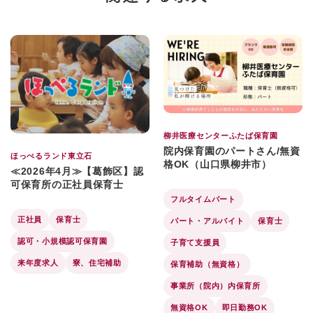
柳井医療センターふたば保育園
院内保育園のパートさん/無資
ほっぺるランド東立石
格OK（山口県柳井市）
≪2026年4月≫【葛飾区】認
可保育所の正社員保育士
フルタイムパート
正社員
保育士
パート・アルバイト
保育士
認可・小規模認可保育園
子育て支援員
来年度求人
寮、住宅補助
保育補助（無資格）
事業所（院内）内保育所
無資格OK
即日勤務OK