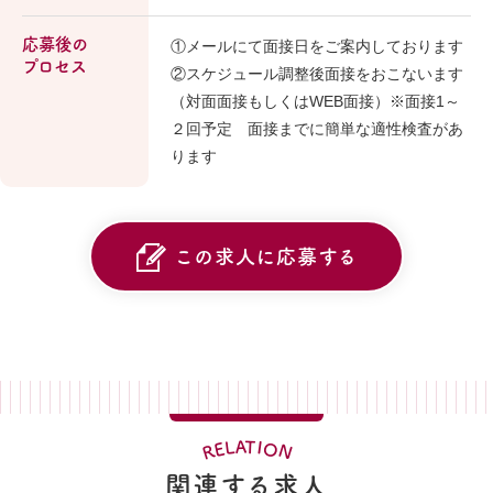
応募後の
①メールにて面接日をご案内しております
プロセス
②スケジュール調整後面接をおこないます
（対面面接もしくはWEB面接）※面接1～
２回予定 面接までに簡単な適性検査があ
ります
この求人に応募する
A
T
L
I
O
E
N
R
関連する求人