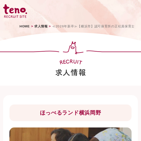
HOME
>
求人情報
>
≪2026年新卒≫【横浜市】認可保育所の正社員保育士
C
U
R
E
I
R
T
求人情報
ほっぺるランド横浜岡野