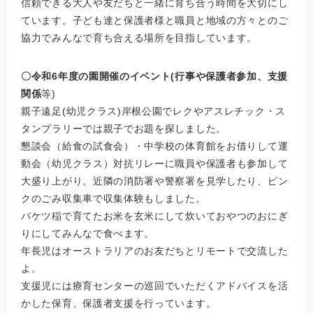
信頼できる大人や友だちと一緒に育ち合う時間を大切にし
ています。子ども達と保護者様と職員と地域の方々とのご
協力でみんなで育ち合える場所を目指しています。
〇令和6年度の園開催のイベント(行事や保護者参加、支援
関係
等)
親子遠足(幼児クラス)岸根公園でレクやアスレチック・ス
タンプラリーでは親子でお題を探しました。
懇談会（給食の試食会）・中学校の体育館をお借りして運
動会（幼児クラス）対抗リレーに職員や保護者も参加して
大盛り上がり。近隣の消防署や警察署を見学したり、ピン
クのごみ収集車で収集体験もしました。
バケツ稲で育てたお米を玄米にして炊いておやつのおにぎ
りにしてみんなで食べます。
年長児はオーストラリアのお友だちとリモートで交流した
よ。
支援児には療育センターの巡回でいただくアドバイスを活
かした保育、保護者支援を行っています。