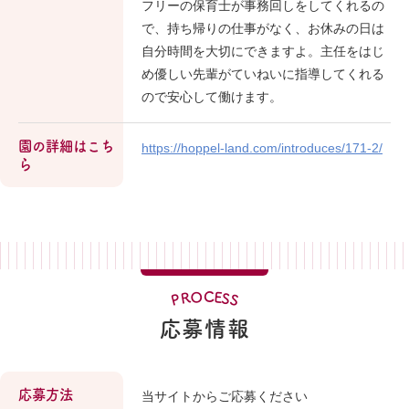
フリーの保育士が事務回しをしてくれるの
で、持ち帰りの仕事がなく、お休みの日は
自分時間を大切にできますよ。主任をはじ
め優しい先輩がていねいに指導してくれる
ので安心して働けます。
園の詳細はこち
https://hoppel-land.com/introduces/171-2/
ら
O
C
E
R
S
P
S
応募情報
応募方法
当サイトからご応募ください